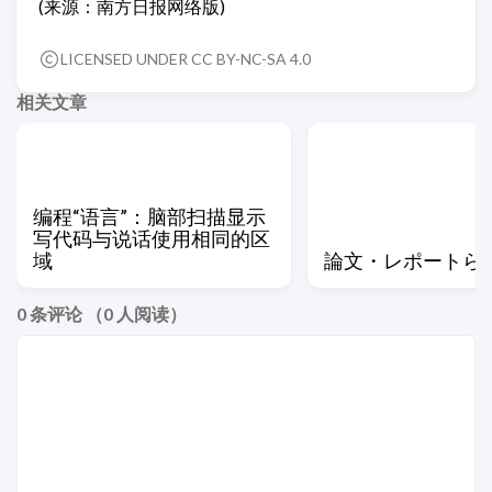
(来源：南方日报网络版)
LICENSED UNDER CC BY-NC-SA 4.0
相关文章
编程“语言”：脑部扫描显示
写代码与说话使用相同的区
域
論文・レポートら
0
条评论 （
0
人阅读）