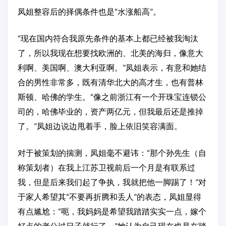
凤姐整容后的择偶条件也是“水涨船高”。
“现在国内符合我原先条件的基本上都已经被我淘汰
了，所以我现在想要找欧洲的、北美的海归，像意大
利啊、美国啊、澳大利亚啊。”凤姐表示，有意和她结
合的男性非常多，既有清华北大的高才生，也有普林
斯顿、哈佛的学生。“像之前浙江有一个开珠宝连锁公
司的，哈佛毕业的，资产两亿元，但我最后还是推掉
了。”凤姐边说边甩着手，脸上依旧笑容满面。
对于被策划的揣测，凤姐毫不避讳：“那个孙先生（自
称策划者）在我上江苏卫视前后一个月是有联系过
我，但是后来我们起了争执，我就把他一脚踢了！”对
于家人希望其“不要再折腾和丢人”的表态，凤姐显得
有点尴尬：“呃，我妈妈是希望我踏踏实实一点，嫁个
好点的老公过日子就行了。”她认为自己现在也是在踏