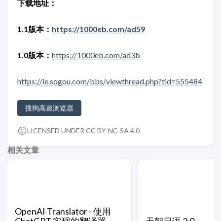
下载地址：
1.1版本：
https://1000eb.com/ad59
1.0版本：
https://1000eb.com/ad3b
https://ie.sogou.com/bbs/viewthread.php?tid=555484
搜狗高速浏览器
LICENSED UNDER CC BY-NC-SA 4.0
相关文章
OpenAI Translator - 使用