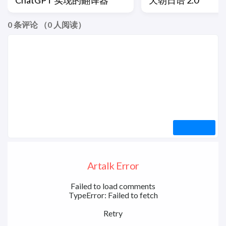
ChatGPT 实现的翻译器
天朝日语 2.0
0
条评论 （
0
人阅读）
Artalk Error
Failed to load comments
TypeError: Failed to fetch
Retry