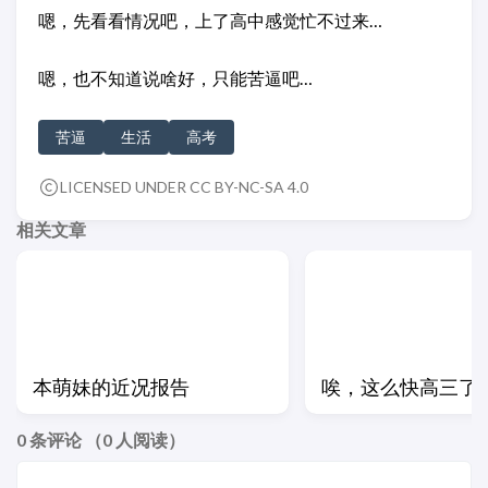
嗯，先看看情况吧，上了高中感觉忙不过来…
嗯，也不知道说啥好，只能苦逼吧…
苦逼
生活
高考
LICENSED UNDER CC BY-NC-SA 4.0
相关文章
本萌妹的近况报告
唉，这么快高三了
0
条评论 （
0
人阅读）