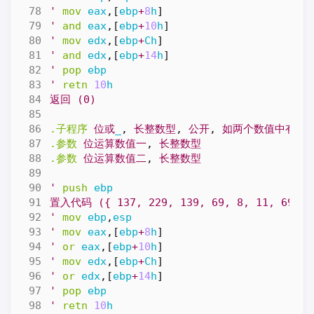
'
mov
eax
,[
ebp
+
8
h
]
'
and
eax
,[
ebp
+
10
h
]
'
mov
edx
,[
ebp
+
Ch
]
'
and
edx
,[
ebp
+
14
h
]
'
pop
ebp
'
retn
10
h
返回
(0)
.子程序
位或
_
,
长整数型
,
公开
,
如两个数值中有一
.参数
位运算数值一
,
长整数型
.参数
位运算数值二
,
长整数型
'
push
ebp
置入代码
({
137,
229,
139,
69,
8,
11,
69,
1
'
mov
ebp
,
esp
'
mov
eax
,[
ebp
+
8
h
]
'
or
eax
,[
ebp
+
10
h
]
'
mov
edx
,[
ebp
+
Ch
]
'
or
edx
,[
ebp
+
14
h
]
'
pop
ebp
'
retn
10
h