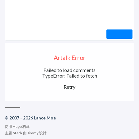
Artalk Error
Failed to load comments
TypeError: Failed to fetch
Retry
© 2007 - 2026 Lance.Moe
使用
Hugo
构建
主题
Stack
由
Jimmy
设计