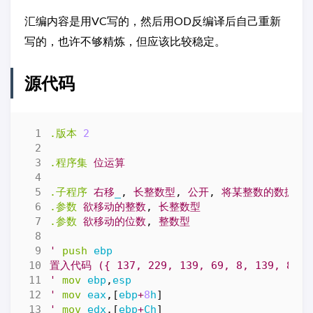
汇编内容是用VC写的，然后用OD反编译后自己重新
写的，也许不够精炼，但应该比较稳定。
源代码
.版本
2
.程序集
位运算
.子程序
右移
_
,
长整数型
,
公开
,
将某整数的数据位
.参数
欲移动的整数
,
长整数型
.参数
欲移动的位数
,
整数型
'
push
ebp
置入代码
({
137,
229,
139,
69,
8,
139,
85,
'
mov
ebp
,
esp
'
mov
eax
,[
ebp
+
8
h
]
'
mov
edx
,[
ebp
+
Ch
]