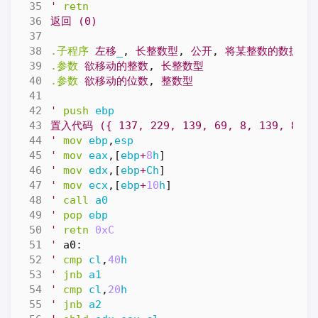
'
retn
返回
(0)
.子程序
左移
_
,
长整数型
,
公开
,
将某整数的数据位
.参数
欲移动的整数
,
长整数型
.参数
欲移动的位数
,
整数型
'
push
ebp
置入代码
({
137,
229,
139,
69,
8,
139,
85,
'
mov
ebp
,
esp
'
mov
eax
,[
ebp
+
8
h
]
'
mov
edx
,[
ebp
+
Ch
]
'
mov
ecx
,[
ebp
+
10
h
]
'
call
a0
'
pop
ebp
'
retn
0xC
'
a0:
'
cmp
cl
,
40
h
'
jnb
a1
'
cmp
cl
,
20
h
'
jnb
a2