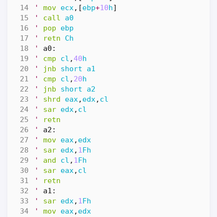
'
mov
ecx
,[
ebp
+
10
h
]
'
call
a0
'
pop
ebp
'
retn
Ch
'
a0:
'
cmp
cl
,
40
h
'
jnb
short
a1
'
cmp
cl
,
20
h
'
jnb
short
a2
'
shrd
eax
,
edx
,
cl
'
sar
edx
,
cl
'
retn
'
a2:
'
mov
eax
,
edx
'
sar
edx
,
1
Fh
'
and
cl
,
1
Fh
'
sar
eax
,
cl
'
retn
'
a1:
'
sar
edx
,
1
Fh
'
mov
eax
,
edx