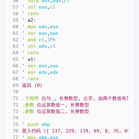
'
shld
edx
,
eax
,
cl
'
shl
eax
,
cl
'
retn
'
a2:
'
mov
edx
,
eax
'
xor
eax
,
eax
'
and
cl
,
1
Fh
'
shl
edx
,
cl
'
retn
'
a1:
'
xor
eax
,
eax
'
xor
edx
,
edx
'
retn
返回
(0)
.子程序
位与
_
,
长整数型
,
公开
,
如两个数值有某共
.参数
位运算数值一
,
长整数型
.参数
位运算数值二
,
长整数型
'
push
ebp
置入代码
({
137,
229,
139,
69,
8,
35,
69,
1
'
mov
ebp
,
esp