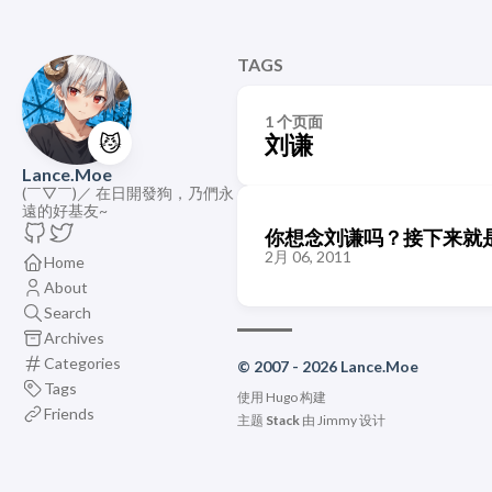
TAGS
1 个页面
😼
刘谦
Lance.Moe
(￣▽￣)／ 在日開發狗，乃們永
遠的好基友~
你想念刘谦吗？接下来就
2月 06, 2011
Home
About
Search
Archives
Categories
© 2007 - 2026 Lance.Moe
Tags
使用
Hugo
构建
Friends
主题
Stack
由
Jimmy
设计