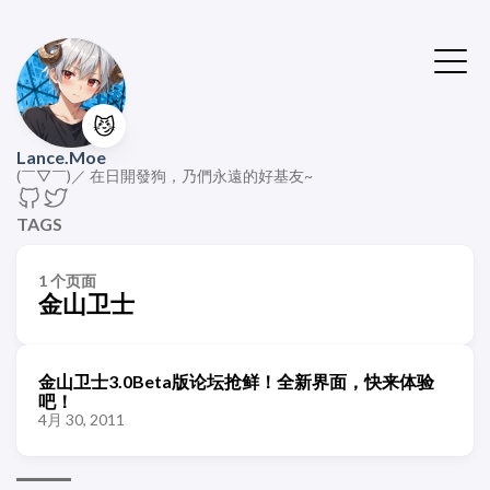
😼
Lance.Moe
(￣▽￣)／ 在日開發狗，乃們永遠的好基友~
TAGS
1 个页面
金山卫士
金山卫士3.0Beta版论坛抢鲜！全新界面，快来体验
吧！
4月 30, 2011