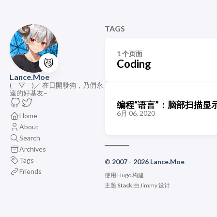
TAGS
1 个页面
😼
Coding
Lance.Moe
(￣▽￣)／ 在日開發狗，乃們永
遠的好基友~
编程“语言”：脑部扫描显
6月 06, 2020
Home
About
Search
Archives
Tags
© 2007 - 2026 Lance.Moe
Friends
使用
Hugo
构建
主题
Stack
由
Jimmy
设计