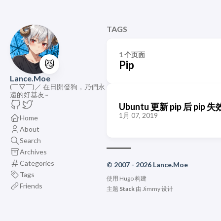
TAGS
1 个页面
😼
Pip
Lance.Moe
(￣▽￣)／ 在日開發狗，乃們永
遠的好基友~
Ubuntu 更新 pip 后 pi
1月 07, 2019
Home
About
Search
Archives
Categories
© 2007 - 2026 Lance.Moe
Tags
使用
Hugo
构建
Friends
主题
Stack
由
Jimmy
设计